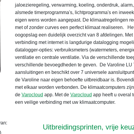
jaloezieregeling, verwarming, koeling, onderdruk, alarm
alsmede timerprogramma's, lichtprogramma's en inwee
eigen wens worden aangepast. De klimaatregelingen reg
met of zonder curves een perfect klimaat realiseren.
Het
oogopslag een duidelijk overzicht van 8 afdelingen. Met
verbinding met internet is langdurige datalogging mogelij
datalogger-opties: verbruiksmeters (watermeters, energ
ventilatie en centrale ventilatie.
Via de verschillende toe
verschillende bevoegdheden te geven.
De Varoline LU 
aansluitingen en beschikt over 7 universele aansluitpunt
de Varoline naar eigen behoefte uitbreidbaar is. Bove
met elkaar worden verbonden.
De klimaatcomputers zijn
de
Varocloud
app. Met de
Varocloud
app heeft u overal t
een veilige verbinding met uw klimaatcomputer.
van:
Uitbreidingsprinten, vrije ke
)