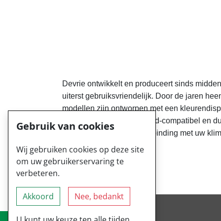
Devrie ontwikkelt en produceert sinds midden
uiterst gebruiksvriendelijk. Door de jaren he
modellen zijn ontworpen met een kleurendisp
klimaatcomputers zijn cloud-compatibel en d
Gebruik van cookies
tot internet een veilige verbinding met uw kl
Wij gebruiken cookies op deze site
om uw gebruikerservaring te
verbeteren.
Akkoord
Nee, bedankt
Oosteinde 219
7671 AX Vriezenveen
U kunt uw keuze ten alle tijden