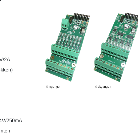
0V/2A
okken)
 24V/250mA
inten