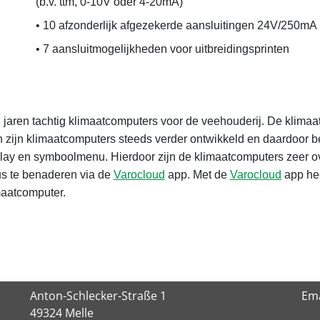
(b.v. ttm, 0-10V oder 4-20mA)
• 10 afzonderlijk afgezekerde aansluitingen 24V/250mA
• 7 aansluitmogelijkheden voor uitbreidingsprinten
 jaren tachtig klimaatcomputers voor de veehouderij. De klima
en zijn klimaatcomputers steeds verder ontwikkeld en daardoor 
lay en symboolmenu. Hierdoor zijn de klimaatcomputers zeer ove
us te benaderen via de
Varocloud
app. Met de
Varocloud
app hee
imaatcomputer.
Anton-Schlecker-Straße 1
Ema
49324 Melle