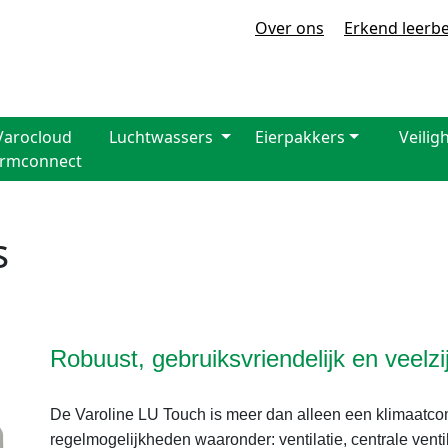
Over ons
Erkend leerbe
Varocloud
Luchtwassers
Eierpakkers
Veilig
armconnect
s
Robuust, gebruiksvriendelijk en veelzij
De Varoline LU Touch is meer dan alleen een klimaatcom
regelmogelijkheden waaronder: ventilatie, centrale ventil