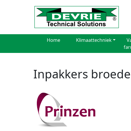
Home
Klimaattechniek
V
fa
Inpakkers broede