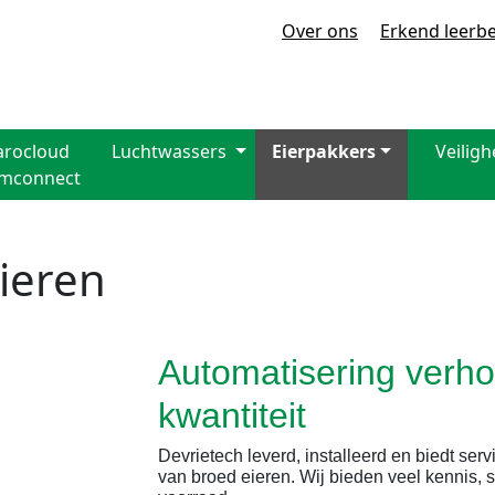
Over ons
Erkend leerbe
arocloud
Luchtwassers
Eierpakkers
Veiligh
rmconnect
ieren
Automatisering verhoo
kwantiteit
Devrietech leverd, installeerd en biedt ser
van broed eieren.
Wij bieden veel kennis, 