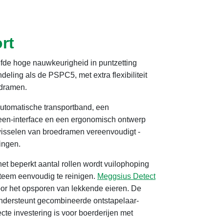
rt
lfde hoge nauwkeurigheid in puntzetting
eling als de PSPC5, met extra flexibiliteit
edramen.
automatische transportband, een
reen-interface en een ergonomisch ontwerp
 wisselen van broedramen vereenvoudigt -
ingen.
het beperkt aantal rollen wordt vuilophoping
steem eenvoudig te reinigen.
Meggsius Detect
oor het opsporen van lekkende eieren. De
ndersteunt gecombineerde ontstapelaar-
cte investering is voor boerderijen met