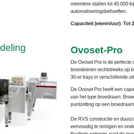
meerdere stallen tot 40.000 k
automatiseringsbehoeften.
Capaciteit (eieren/uur): Tot 
deling
Ovoset-Pro
De Ovoset Pro is de perfecte 
broedeieren rechtstreeks op b
30-er trays in verschillende ui
De Ovoset Pro heeft een capac
van het type broedraam. Broe
puntzetting op een broedraam
De RVS constructie en duurza
eenvoudig te reinigen en ond
flexibele ontwerp, past de mac