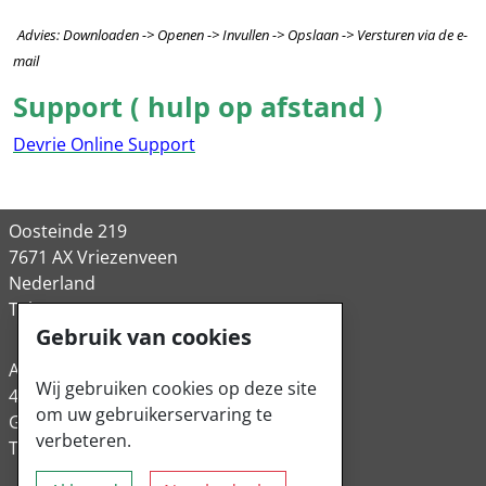
Advies: Downloaden -> Openen -> Invullen -> Opslaan -> Versturen via de e-
mail
Support ( hulp op afstand )
Devrie Online Support
Oosteinde 219
7671 AX Vriezenveen
Nederland
Tel: +31-(0)546-564951
Gebruik van cookies
Anton-Schlecker-Straße 1
Wij gebruiken cookies op deze site
49324 Melle
om uw gebruikerservaring te
Germany
verbeteren.
Tel: +49-(0)5422-96270